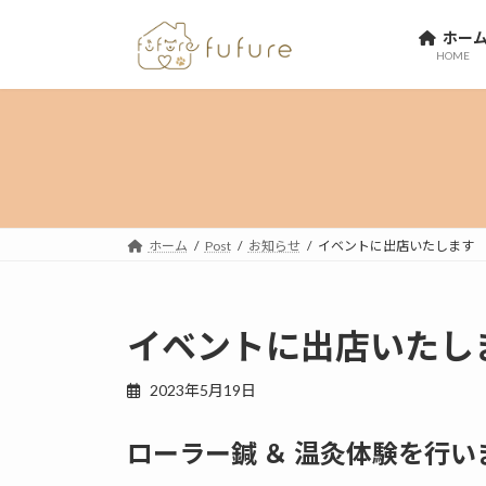
コ
ナ
ホー
ン
ビ
HOME
テ
ゲ
ン
ー
ツ
シ
へ
ョ
ス
ン
キ
に
ッ
移
プ
動
ホーム
Post
お知らせ
イベントに出店いたします
イベントに出店いたし
2023年5月19日
ローラー鍼 ＆ 温灸体験を行い