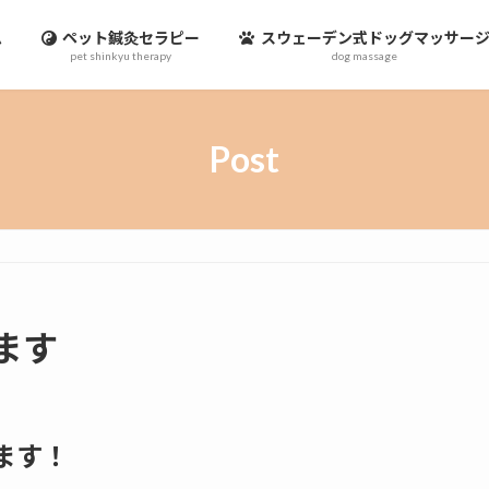
ム
ペット鍼灸セラピー
スウェーデン式ドッグマッサー
pet shinkyu therapy
dog massage
Post
ます
ます！