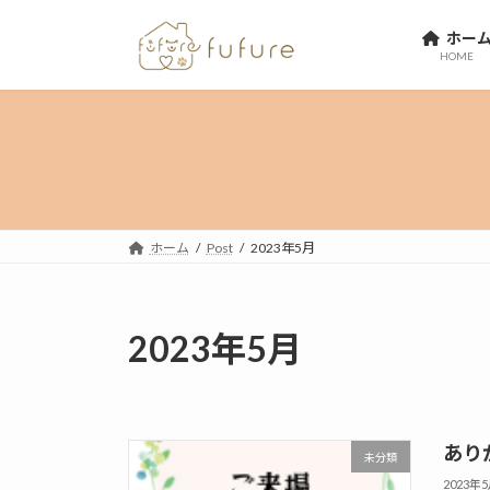
コ
ナ
ホー
ン
ビ
HOME
テ
ゲ
ン
ー
ツ
シ
へ
ョ
ス
ン
キ
に
ッ
移
プ
動
ホーム
Post
2023年5月
2023年5月
あり
未分類
2023年